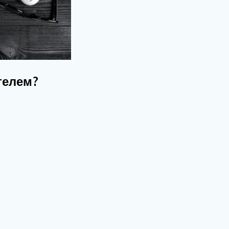
телем?