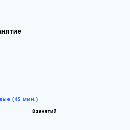
анятие
вые (45 мин.)
8 занятий