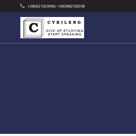
Skip
+380631659996; +380986706598
to
content